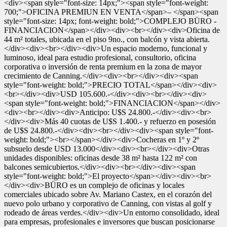
<div><span style="font-size: 14px;"><span style="font-weight:
700;">OFICINA PREMIUN EN VENTA</span>– </span><span
style="font-size: 14px; font-weight: bold;">COMPLEJO BÜRO -
FINANCIACION</span></div><div><br></div><div>Oficina de
44 m² totales, ubicada en el piso 9no., con balcón y vista abierta.
</div><div><br></div><div>Un espacio moderno, funcional y
luminoso, ideal para estudio profesional, consultorio, oficina
corporativa o inversión de renta premium en la zona de mayor
crecimiento de Canning.</div><div><br></div><div><span
style="font-weight: bold;">PRECIO TOTAL</span></div><div>
<br></div><div>USD 105.600.-</div><div><br></div><div>
<span style="font-weight: bold;">FINANCIACION</span></div>
<div><br></div><div>Anticipo: U$S 24.800.-</div><div><br>
</div><div>Más 40 cuotas de U$S 1.400.- y refuerzo en posesión
de U$S 24.800.-</div><div><br></div><div><span style="font-
weight: bold;"><br></span></div><div>Cocheras en 1º y 2º
subsuelo desde USD 13.000</div><div><br></div><div>Otras
unidades disponibles: oficinas desde 38 m² hasta 122 m² con
balcones semicubiertos.</div><div><br></div><div><span
style="font-weight: bold;">El proyecto</span></div><div><br>
</div><div>BÜRO es un complejo de oficinas y locales
comerciales ubicado sobre Av. Mariano Castex, en el corazón del
nuevo polo urbano y corporativo de Canning, con vistas al golf y
rodeado de áreas verdes.</div><div>Un entorno consolidado, ideal
para empresas, profesionales e inversores que buscan posicionarse