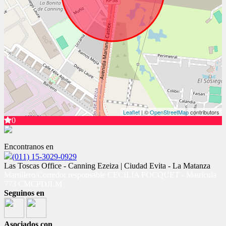
Leaflet
| ©
OpenStreetMap
contributors
0
Encontranos en
(011) 15-3029-0929
Las Toscas Office - Canning Ezeiza | Ciudad Evita - La Matanza
Martillero/Corredor responsable CECILIA POCQUET - Matrícula
773 CMCPDJLM
Seguinos en
Asociados con