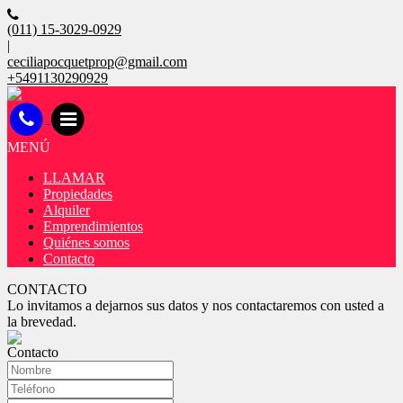
(011) 15-3029-0929
|
ceciliapocquetprop@gmail.com
+5491130290929
MENÚ
LLAMAR
Propiedades
Alquiler
Emprendimientos
Quiénes somos
Contacto
CONTACTO
Lo invitamos a dejarnos sus datos y nos contactaremos con usted a
la brevedad.
Contacto