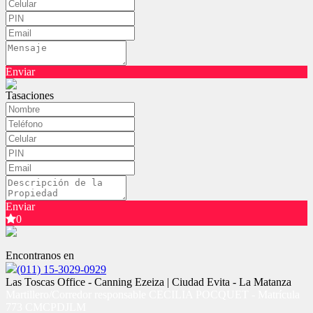
Enviar
Tasaciones
Enviar
0
Encontranos en
(011) 15-3029-0929
Las Toscas Office - Canning Ezeiza | Ciudad Evita - La Matanza
Martillero/Corredor responsable CECILIA POCQUET - Matrícula
773 CMCPDJLM