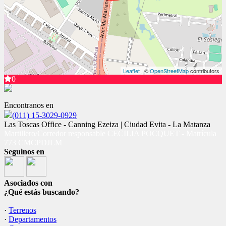
Leaflet
| ©
OpenStreetMap
contributors
0
Encontranos en
(011) 15-3029-0929
Las Toscas Office - Canning Ezeiza | Ciudad Evita - La Matanza
Martillero/Corredor responsable CECILIA POCQUET - Matrícula
773 CMCPDJLM
Seguinos en
Asociados con
¿Qué estás buscando?
·
Terrenos
·
Departamentos