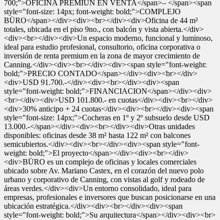
700;">OFICINA PREMIUN EN VENTA</span>– </span><span
style="font-size: 14px; font-weight: bold;">COMPLEJO
BÜRO</span></div><div><br></div><div>Oficina de 44 m²
totales, ubicada en el piso 9no., con balcón y vista abierta.</div>
<div><br></div><div>Un espacio moderno, funcional y luminoso,
ideal para estudio profesional, consultorio, oficina corporativa o
inversión de renta premium en la zona de mayor crecimiento de
Canning.</div><div><br></div><div><span style="font-weight:
bold;">PRECIO CONTADO</span></div><div><br></div>
<div>USD 91.700.-</div><div><br></div><div><span
style="font-weight: bold;">FINANCIACION</span></div><div>
<br></div><div>USD 101.800.- en cuotas</div><div><br></div>
<div>30% anticipo + 24 cuotas</div><div><br></div><div><span
style="font-size: 14px;">Cocheras en 1º y 2º subsuelo desde USD
13.000.-</span></div><div><br></div><div>Otras unidades
disponibles: oficinas desde 38 m² hasta 122 m² con balcones
semicubiertos.</div><div><br></div><div><span style="font-
weight: bold;">El proyecto</span></div><div><br></div>
<div>BÜRO es un complejo de oficinas y locales comerciales
ubicado sobre Av. Mariano Castex, en el corazón del nuevo polo
urbano y corporativo de Canning, con vistas al golf y rodeado de
áreas verdes.</div><div>Un entorno consolidado, ideal para
empresas, profesionales e inversores que buscan posicionarse en una
ubicación estratégica.</div><div><br></div><div><span
style="font-weight: bold;">Su arquitectura</span></div><div><br>