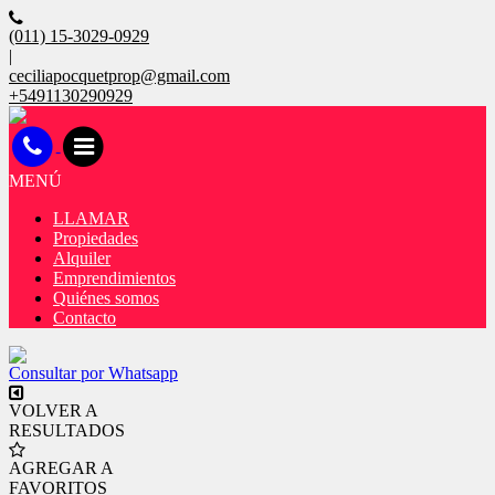
(011) 15-3029-0929
|
ceciliapocquetprop@gmail.com
+5491130290929
MENÚ
LLAMAR
Propiedades
Alquiler
Emprendimientos
Quiénes somos
Contacto
Consultar por Whatsapp
VOLVER A
RESULTADOS
AGREGAR A
FAVORITOS