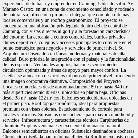
experiencia de trabajar y emprender en Canning. Ubicado sobre Av.
Mariano Castex, en una zona de crecimiento consolidado y rodeado
de naturaleza, ofrece una propuesta integral que combina oficinas,
locales comerciales y un rooftop gastronómico. El proyecto se
encuentra en una ubicación privilegiada dentro del eje central de
Canning, con vistas directas al golf y a la forestación característica
del entorno. La cercanía a centros comerciales, barrios privados,
clubes deportivos, colegios y accesos principales lo convierte en el
punto estratégico para negocios y servicios de primer nivel. Su
Arquitectura Diseñado con líneas modernas y materiales de alta
calidad, Büro prioriza la integración con el paisaje y la funcionalidad
de los espacios. Ventanales amplios, balcones semicubiertos,
circulación optimizada y áreas de apoyo para mayor confort. La
estética se alinea con desarrollos urbanos de primer nivel, ofreciendo
una imagen corporativa distintiva. Composición del Proyecto
Locales comerciales desde aproximadamente 89 m² hasta 840 m²,
más superficies semicubiertas, ubicados en planta baja. Oficinas
desde 38 m² hasta 122 m² con balcones semicubiertos, ubicadas en
el primer piso. Roof top gastronómico, ideal para propuestas
premium con vistas abiertas. Estacionamiento de cortesía para
locales y oficinas. Subsuelos con cocheras para mayor comodidad y
servicios. Infraestructura y características técnicas Carpinterías de
aluminio Amplios ventanales y excelente iluminación natural
Balcones semicubiertos en oficinas Subsuelos destinados a cocheras
Circulación diseñada para máxima eficiencia Rooftop exclusivo para