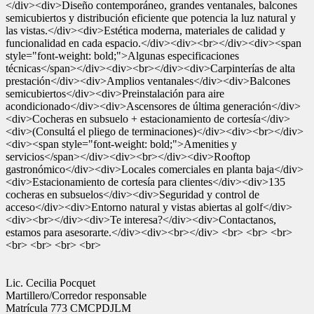
</div><div>Diseño contemporáneo, grandes ventanales, balcones
semicubiertos y distribución eficiente que potencia la luz natural y
las vistas.</div><div>Estética moderna, materiales de calidad y
funcionalidad en cada espacio.</div><div><br></div><div><span
style="font-weight: bold;">Algunas especificaciones
técnicas</span></div><div><br></div><div>Carpinterías de alta
prestación</div><div>Amplios ventanales</div><div>Balcones
semicubiertos</div><div>Preinstalación para aire
acondicionado</div><div>Ascensores de última generación</div>
<div>Cocheras en subsuelo + estacionamiento de cortesía</div>
<div>(Consultá el pliego de terminaciones)</div><div><br></div>
<div><span style="font-weight: bold;">Amenities y
servicios</span></div><div><br></div><div>Rooftop
gastronómico</div><div>Locales comerciales en planta baja</div>
<div>Estacionamiento de cortesía para clientes</div><div>135
cocheras en subsuelos</div><div>Seguridad y control de
acceso</div><div>Entorno natural y vistas abiertas al golf</div>
<div><br></div><div>Te interesa?</div><div>Contactanos,
estamos para asesorarte.</div><div><br></div> <br> <br> <br>
<br> <br> <br> <br>
Lic. Cecilia Pocquet
Martillero/Corredor responsable
Matrícula 773 CMCPDJLM